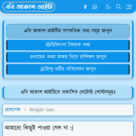
এবি আকাশ আইটির সাম্প্রতিক তথ্য সমূহ জানুন
🥼চিকিৎসা বিষয়ক তথ্য
✡️নামের প্রথম অক্ষর দিয়ে রাশিফল জানুন
🕉️হিন্দু ধর্মীয় প্রতিবেদন জানুন
এবি আকাশ আইটিতে প্রকাশিত লেটেস্ট পোস্টসমূহঃ
হোমপেজ
Weight Gain
আহারে! কিছুই পাওয়া গেল না :(