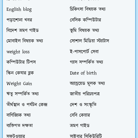
English blog
চিকিৎসা বিষয়ক তথ্য
পড়াশোনা খবর
বেসিক কম্পিউটার
বিদেশ ভ্রমণ গাইড
ভূমি বিষয়ক তথ্য
মোবাইল বিষয়ক তথ্য
সোশাল মিডিয়া স্ট্যাটাস
weight loss
ই-পাসপোর্ট সেবা
কম্পিউটার টিপস
গ্যাস সম্পর্কিত তথ্য
স্কিন কেযার ব্লক
Date of birth
Weight Gain
অ্যান্ড্রয়েড মূলক তথ্য
ঋতু সম্পর্কিত তথ্য
জাতীয় পরিচয়পত্র
তীর্থস্থান ও পর্যটন কেন্দ্র
দেশ ও সংস্কৃতি
বাণিজ্যিক তথ্য
বেবি কেয়ার
ব্যক্তিগত দক্ষতা
ভ্রমণ গাইড
সফটওয়্যার
সাইবার সিকিউরিটি