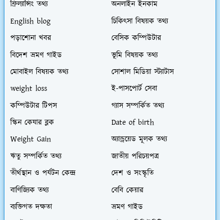
ফ্রিল্যান্সিং তথ্য
অনলাইন ইনকাম
English blog
চিকিৎসা বিষয়ক তথ্য
পড়াশোনা খবর
বেসিক কম্পিউটার
বিদেশ ভ্রমণ গাইড
ভূমি বিষয়ক তথ্য
মোবাইল বিষয়ক তথ্য
সোশাল মিডিয়া স্ট্যাটাস
weight loss
ই-পাসপোর্ট সেবা
কম্পিউটার টিপস
গ্যাস সম্পর্কিত তথ্য
স্কিন কেযার ব্লক
Date of birth
Weight Gain
অ্যান্ড্রয়েড মূলক তথ্য
ঋতু সম্পর্কিত তথ্য
জাতীয় পরিচয়পত্র
তীর্থস্থান ও পর্যটন কেন্দ্র
দেশ ও সংস্কৃতি
বাণিজ্যিক তথ্য
বেবি কেয়ার
ব্যক্তিগত দক্ষতা
ভ্রমণ গাইড