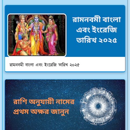
রামনবমী বাংলা এবং ইংরেজি তারিখ ২০২৫