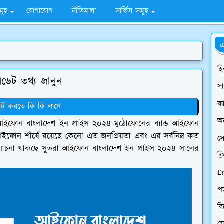
মুহ
যোগাযোগ
নীতিমালা
সার্ভিস সমূহ
এ
হি
েট তথ্য জানুন
সা
ব্
র্ট করতে কি কি লাগে
অ
ইফোন বাংলাদেশ ইন প্রাইস ২০২৪ মুঠোফোনের ব্যান্ড আইফোন
ফোন শীর্ষে রয়েছে কেনো এত জনপ্রিয়তা এবং এর সর্বনিম্ন কত
স
 আলোচনা থাকছে সুতরা আইফোন বাংলাদেশ ইন প্রাইস ২০২৪ সালের
ফ্র
E
প
ব