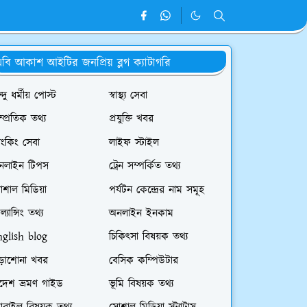
বি আকাশ আইটির জনপ্রিয় ব্লগ ক্যাটাগরি
ন্দু ধর্মীয় পোস্ট
স্বাস্থ্য সেবা
ম্প্রতিক তথ্য
প্রযুক্তি খবর
যাংকিং সেবা
লাইফ স্টাইল
নলাইন টিপস
ট্রেন সম্পর্কিত তথ্য
োশাল মিডিয়া
পর্যটন কেন্দ্রের নাম সমূহ
িল্যান্সিং তথ্য
অনলাইন ইনকাম
nglish blog
চিকিৎসা বিষয়ক তথ্য
ড়াশোনা খবর
বেসিক কম্পিউটার
িদেশ ভ্রমণ গাইড
ভূমি বিষয়ক তথ্য