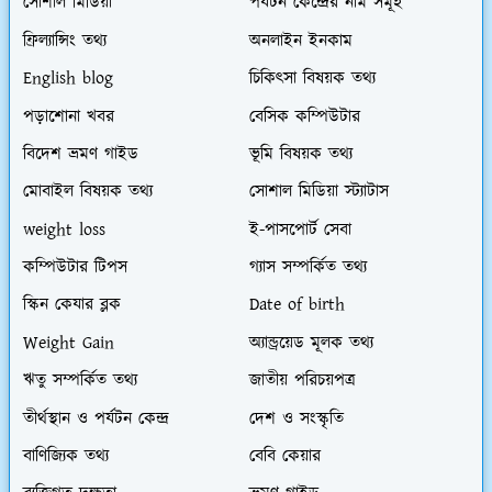
সোশাল মিডিয়া
পর্যটন কেন্দ্রের নাম সমূহ
ফ্রিল্যান্সিং তথ্য
অনলাইন ইনকাম
English blog
চিকিৎসা বিষয়ক তথ্য
পড়াশোনা খবর
বেসিক কম্পিউটার
বিদেশ ভ্রমণ গাইড
ভূমি বিষয়ক তথ্য
মোবাইল বিষয়ক তথ্য
সোশাল মিডিয়া স্ট্যাটাস
weight loss
ই-পাসপোর্ট সেবা
কম্পিউটার টিপস
গ্যাস সম্পর্কিত তথ্য
স্কিন কেযার ব্লক
Date of birth
Weight Gain
অ্যান্ড্রয়েড মূলক তথ্য
ঋতু সম্পর্কিত তথ্য
জাতীয় পরিচয়পত্র
তীর্থস্থান ও পর্যটন কেন্দ্র
দেশ ও সংস্কৃতি
বাণিজ্যিক তথ্য
বেবি কেয়ার