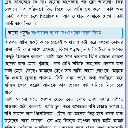
ট্রেন আসতেছে কি না। অনেক অপেক্ষার পর ট্রেন আসলো। কিন্তু
সেখানে এত পরিমাণে ভিড় ছিলো যে আমি ভুল করে একাই অন্য
একটা বগিতে চলে গিয়েছিলাম। আর সেখানে আমাকে দেখে একটা
আন্টি ডাক দিলো।
আরো পড়ুনঃ
বাংলাদেশ ব্যাংক সঞ্চয়পত্রের নতুন নিয়ম
তারপর আমি একটু কাছে যেতেই আমার হাতটা ধরে বললো তোমার
বাসা কই, কার সাথে এসেছো, কিসে পড়ছো, নাম কি ইত্যাদি অনেক
কিছুই জিজ্ঞেস করলো। আমি মনে মনে ভাবলাম তিনি হয়তো কোনো
ছেলের জন্য মেয়ে খুঁজছে। পরে দেখি সত্যিই তাই,তার ছেলের জন্য
লক্ষী মেয়ে খুঁজছে। আমাকে দেখে তার নাকি ভালো লেগেছে। আল্লাহ
কি একটা জ্বালায় পড়লাম, তিনি এমন ভাবে কথা বলছিলো মনে
হচ্ছিল জোর করেই আমাকে তার ছেলের বউ বানিয়ে নিয়ে চলে
যাবে।
আমি কোনো মতে সেখান থেকে বের হলাম এবং আমার বগিতে
যাওয়ার চেষ্টা করলাম। আমি ভুল করে আমাদের বগি ছাড়াও আরো ২
বগি সামনে চলে গিয়েছিলাম। ট্রেনে তো অনেক ভিড় হয়ে থাকে যারা
উঠেছেন তারা জানেন। তো এই ভিড়কে উপেক্ষা করে আমি আমাট