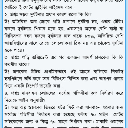
চালানোর জন্য ইসুকৃত বৈধ দলিল যেটি লাইসেন্স কর্তৃপক্ষ দিয়ে থাকে
সেটিকে ই মোটর ড্রাইভিং লাইসেন্স বলে।
২. প্রশ্নঃ সড়ক দুর্ঘটনার প্রধান কারণ গুলো কি কি?
উঃ অতিরিক্ত আর জোরে গাড়ি চালালে দুর্ঘটনা হয়, ওভার টেকিং
করলে দুর্ঘটনায় শিকার হতে হয়, একসাথে অনেক বেশি যাত্রী বা
জিনিসপত্র বহন করলে দুর্ঘটনার চান্স থাকে ৮০%, অতিরিক্ত বেশি
আত্মবিশ্বাসের সাথে রোডে চলাচল করা ঠিক নয় এর থেকেও দুর্ঘটনা
হতে পারে।
৩. প্রশ্নঃ গাড়ি এক্সিডেন্ট এর পর একজন আদর্শ চালকের কি কি
করণীয় থাকে?
উঃ চালকের উচিত প্রাথমিকভাবে ওই আহত ব্যক্তিকে নিকটস্থ
হসপিটালে ভর্তি করে তার চিকিৎসা নিশ্চিত করা এবং তারপর থানায়
গিয়ে একটি রিপোর্ট ডায়েরি করা।
৪. প্রশ্নঃ যানবাহন চলাচলের সর্বোচ্চ গতিসীমা কত নির্ধারণ করে
দিয়েছে আইন অনুযায়ী?
উঃ অল্প অল্প ওজনের ভিতরে মটর ফিট করা যানবাহন গুলোর জন্য
সর্বোচ্চ গতিসীমা নির্ধারণ করা হয়েছে ঘন্টায় ৭০ মাইল। মোটর
সাইকেলের জন্য ও কিন্তু ৭০ মাইল নির্ধারণ করা। মাঝারি ওজনের