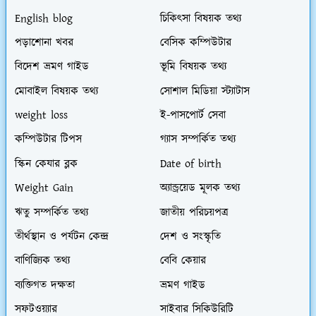
English blog
চিকিৎসা বিষয়ক তথ্য
পড়াশোনা খবর
বেসিক কম্পিউটার
বিদেশ ভ্রমণ গাইড
ভূমি বিষয়ক তথ্য
মোবাইল বিষয়ক তথ্য
সোশাল মিডিয়া স্ট্যাটাস
weight loss
ই-পাসপোর্ট সেবা
কম্পিউটার টিপস
গ্যাস সম্পর্কিত তথ্য
স্কিন কেযার ব্লক
Date of birth
Weight Gain
অ্যান্ড্রয়েড মূলক তথ্য
ঋতু সম্পর্কিত তথ্য
জাতীয় পরিচয়পত্র
তীর্থস্থান ও পর্যটন কেন্দ্র
দেশ ও সংস্কৃতি
বাণিজ্যিক তথ্য
বেবি কেয়ার
ব্যক্তিগত দক্ষতা
ভ্রমণ গাইড
সফটওয়্যার
সাইবার সিকিউরিটি