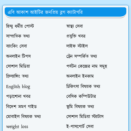
এবি আকাশ আইটির জনপ্রিয় ব্লগ ক্যাটাগরি
হিন্দু ধর্মীয় পোস্ট
স্বাস্থ্য সেবা
সাম্প্রতিক তথ্য
প্রযুক্তি খবর
ব্যাংকিং সেবা
লাইফ স্টাইল
অনলাইন টিপস
ট্রেন সম্পর্কিত তথ্য
সোশাল মিডিয়া
পর্যটন কেন্দ্রের নাম সমূহ
ফ্রিল্যান্সিং তথ্য
অনলাইন ইনকাম
English blog
চিকিৎসা বিষয়ক তথ্য
পড়াশোনা খবর
বেসিক কম্পিউটার
বিদেশ ভ্রমণ গাইড
ভূমি বিষয়ক তথ্য
মোবাইল বিষয়ক তথ্য
সোশাল মিডিয়া স্ট্যাটাস
weight loss
ই-পাসপোর্ট সেবা